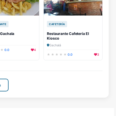
ANTE
CAFETERÍA
 Gachala
Restaurante Cafetería El
Kiosco
Gachalá
0.0
4
0.0
3
s