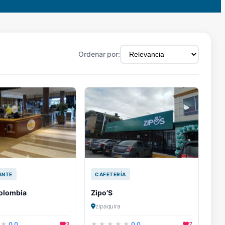
Ordenar por:
ANTE
CAFETERÍA
olombia
Zipo’S
zipaquira
0.0
3
0.0
7