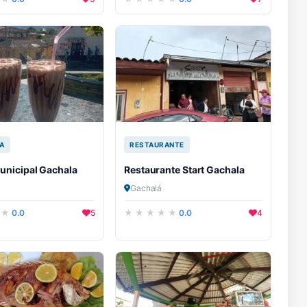
A
RESTAURANTE
unicipal Gachala
Restaurante Start Gachala
Gachalá
0.0
5
0.0
4