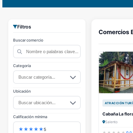
Filtros
Comercios 
Buscar comercio
Categoría
Ubicación
ATRACCIÓN TURÍ
Cabaña La flor
Calificación mínima
Salento
★
★
★
★
★
5
0.0