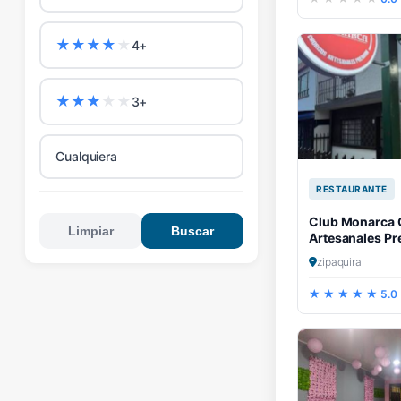
★
★
★
★
★
4+
★
★
★
★
★
3+
Cualquiera
RESTAURANTE
Club Monarca 
Limpiar
Buscar
Artesanales P
zipaquira
5.0