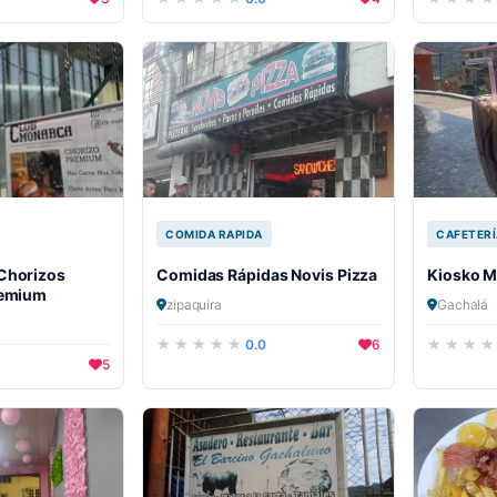
COMIDA RAPIDA
CAFETERÍ
Chorizos
Comidas Rápidas Novis Pizza
Kiosko M
remium
zipaquira
Gachalá
0.0
6
5