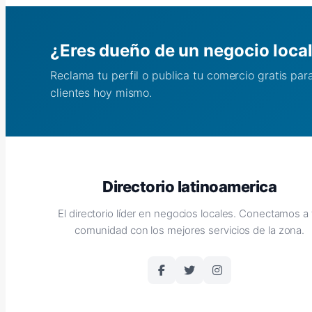
¿Eres dueño de un negocio loca
Reclama tu perfil o publica tu comercio gratis pa
clientes hoy mismo.
Directorio latinoamerica
El directorio líder en negocios locales. Conectamos a 
comunidad con los mejores servicios de la zona.