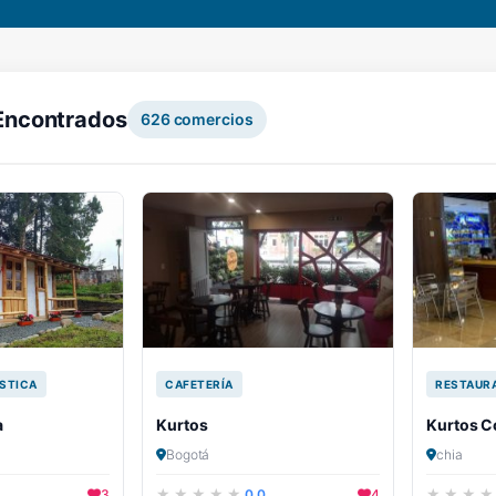
Encontrados
626
comercios
STICA
CAFETERÍA
RESTAUR
a
Kurtos
Kurtos C
Bogotá
chia
3
0.0
4