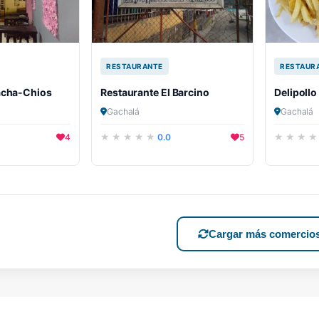
RESTAURANTE
RESTAUR
acha-Chios
Restaurante El Barcino
Delipollo
Gachalá
Gachalá
4
0.0
5
Cargar más comercio