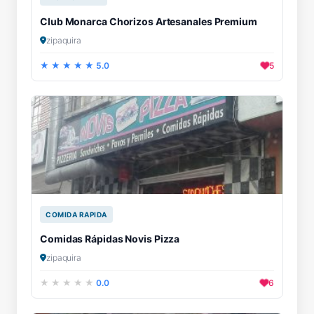
Club Monarca Chorizos Artesanales Premium
zipaquira
5.0
5
COMIDA RAPIDA
Comidas Rápidas Novis Pizza
zipaquira
0.0
6