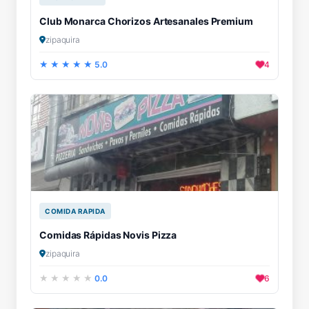
Club Monarca Chorizos Artesanales Premium
zipaquira
5.0
4
COMIDA RAPIDA
Comidas Rápidas Novis Pizza
zipaquira
0.0
6