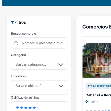
Filtros
Comercios 
Buscar comercio
Categoría
Ubicación
ATRACCIÓN TURÍ
Cabaña La flor
Calificación mínima
Salento
★
★
★
★
★
5
0.0