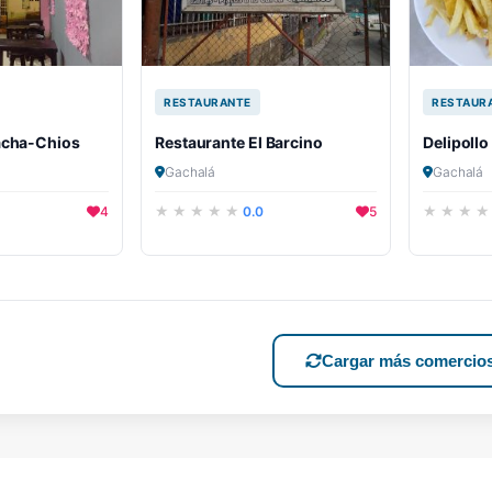
RESTAURANTE
RESTAUR
acha-Chios
Restaurante El Barcino
Delipollo
Gachalá
Gachalá
4
0.0
5
Cargar más comercio