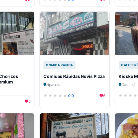
COMIDA RAPIDA
CAFETERÍ
Chorizos
Comidas Rápidas Novis Pizza
Kiosko M
remium
zipaquira
Gachalá
0.0
6
5