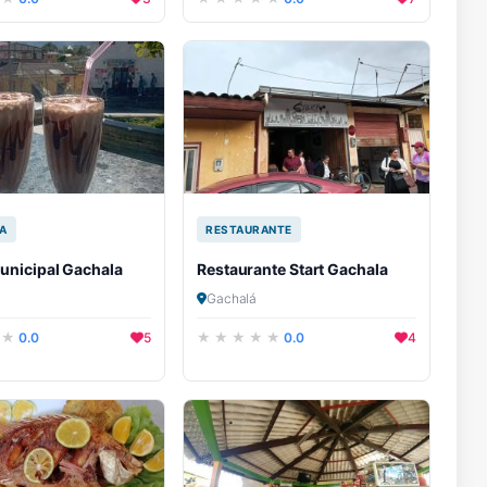
A
RESTAURANTE
unicipal Gachala
Restaurante Start Gachala
Gachalá
0.0
5
0.0
4