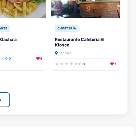
ANTE
CAFETERÍA
 Gachala
Restaurante Cafetería El
Kiosco
Gachalá
0.0
4
0.0
3
s