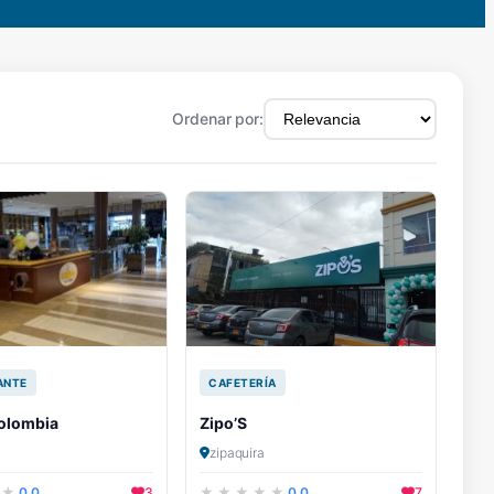
Ordenar por:
ANTE
CAFETERÍA
olombia
Zipo’S
zipaquira
0.0
3
0.0
7