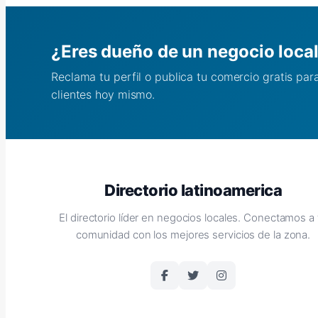
¿Eres dueño de un negocio loca
Reclama tu perfil o publica tu comercio gratis pa
clientes hoy mismo.
Directorio latinoamerica
El directorio líder en negocios locales. Conectamos a 
comunidad con los mejores servicios de la zona.