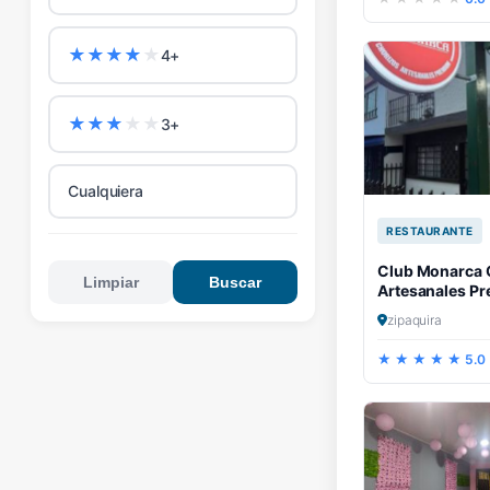
★
★
★
★
★
4+
★
★
★
★
★
3+
Cualquiera
RESTAURANTE
Club Monarca 
Limpiar
Buscar
Artesanales P
zipaquira
5.0