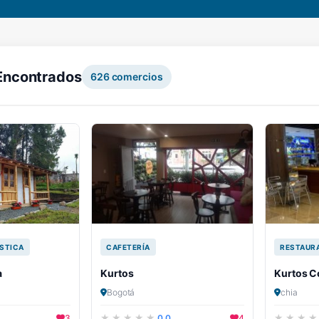
Encontrados
626
comercios
STICA
CAFETERÍA
RESTAUR
a
Kurtos
Kurtos C
Bogotá
chia
3
0.0
4