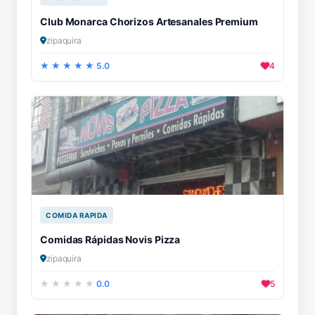
Club Monarca Chorizos Artesanales Premium
zipaquira
5.0
4
COMIDA RAPIDA
Comidas Rápidas Novis Pizza
zipaquira
0.0
5