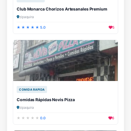
Club Monarca Chorizos Artesanales Premium
zipaquira
5.0
5
COMIDA RAPIDA
Comidas Rápidas Novis Pizza
zipaquira
0.0
6