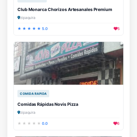
Club Monarca Chorizos Artesanales Premium
zipaquira
5.0
5
COMIDA RAPIDA
Comidas Rápidas Novis Pizza
zipaquira
0.0
6