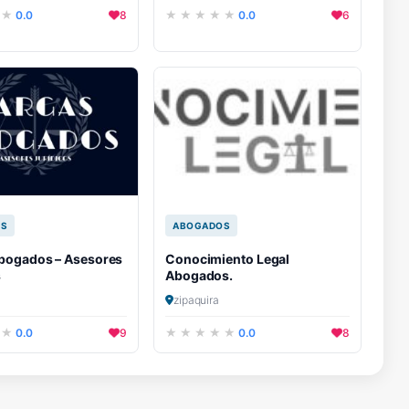
0.0
8
0.0
6
OS
ABOGADOS
bogados – Asesores
Conocimiento Legal
s
Abogados.
zipaquira
0.0
9
0.0
8