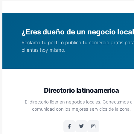
¿Eres dueño de un negocio loca
Reclama tu perfil o publica tu comercio gratis pa
clientes hoy mismo.
Directorio latinoamerica
El directorio líder en negocios locales. Conectamos a 
comunidad con los mejores servicios de la zona.