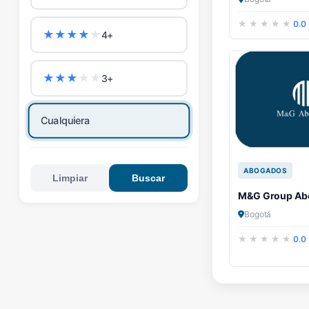
0.0
★
★
★
★
★
4+
★
★
★
★
★
3+
Cualquiera
ABOGADOS
Limpiar
Buscar
M&G Group Ab
Bogotá
0.0