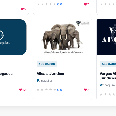
0.0
7
5
ABOGADOS
ABOGAD
ogados
Alleato Jurídico
Vargas A
Jurídico
zipaquira
zipaquira
12
0.0
7