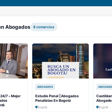
en Abogados
8
comercios
ABOGADOS
ABOGAD
 24/7 – Mejor
Estudio Penal | Abogados
Castibla
ados
Penalistas En Bogotá
Abogado
otá
Bogotá
Bogotá