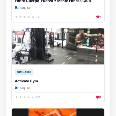
Fitbro Cuerpo, Fuerza Y Mente Fitness Club
zipaquira
0.0
7
GIMNASIO
Activate Gym
zipaquira
0.0
8