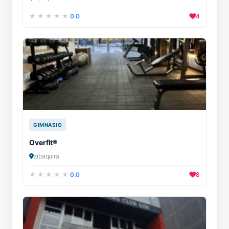
0.0
4
GIMNASIO
Overfit®
zipaquira
0.0
8