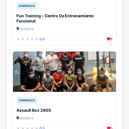
GIMNASIO
Fun Training – Centro De Entrenamiento
Funcional
zipaquira
0.0
8
GIMNASIO
Assault Box 2600
zipaquira
0.0
5