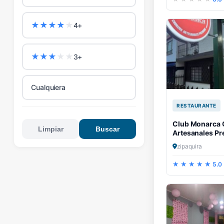
★
★
★
★
★
4+
★
★
★
★
★
3+
Cualquiera
RESTAURANTE
Club Monarca 
Limpiar
Buscar
Artesanales P
zipaquira
5.0