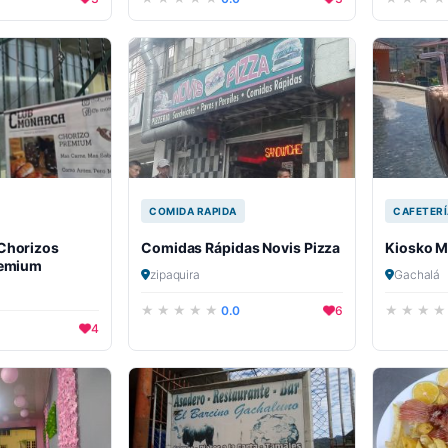
COMIDA RAPIDA
CAFETERÍ
Chorizos
Comidas Rápidas Novis Pizza
Kiosko M
remium
zipaquira
Gachalá
0.0
6
4