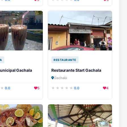
A
RESTAURANTE
unicipal Gachala
Restaurante Start Gachala
Gachalá
0.0
5
0.0
4