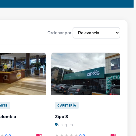
Ordenar por:
ANTE
CAFETERÍA
olombia
Zipo’S
zipaquira
0.0
3
0.0
5