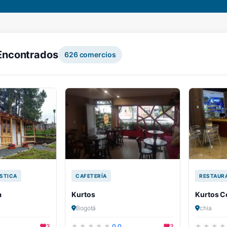
Encontrados
626
comercios
STICA
CAFETERÍA
RESTAUR
a
Kurtos
Kurtos C
Bogotá
chia
3
0.0
3