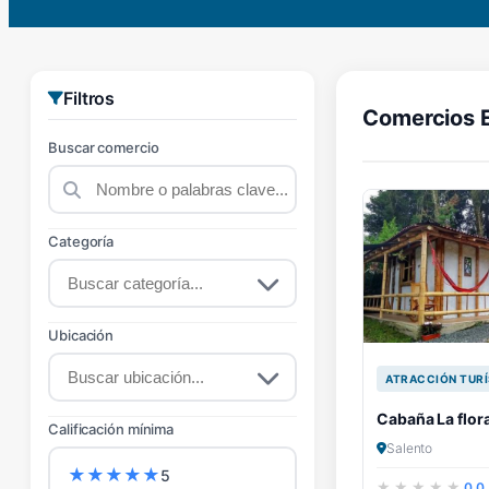
Filtros
Comercios 
Buscar comercio
Categoría
Ubicación
ATRACCIÓN TURÍ
Cabaña La flor
Calificación mínima
Salento
★
★
★
★
★
5
0.0