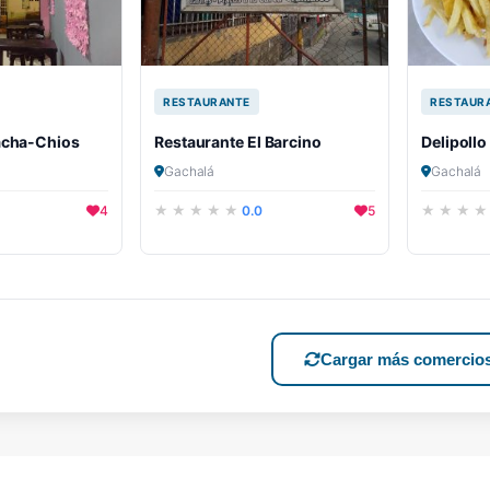
RESTAURANTE
RESTAUR
acha-Chios
Restaurante El Barcino
Delipollo
Gachalá
Gachalá
4
0.0
5
Cargar más comercio