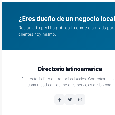
¿Eres dueño de un negocio loca
Reclama tu perfil o publica tu comercio gratis pa
clientes hoy mismo.
Directorio latinoamerica
El directorio líder en negocios locales. Conectamos a 
comunidad con los mejores servicios de la zona.