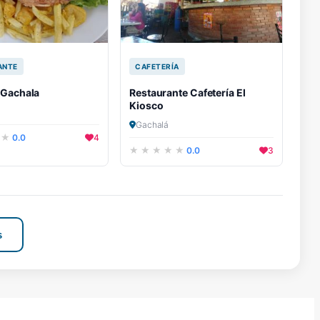
ANTE
CAFETERÍA
 Gachala
Restaurante Cafetería El
Kiosco
Gachalá
0.0
4
0.0
3
s