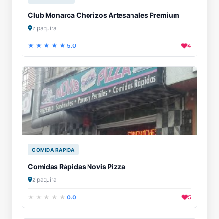
Club Monarca Chorizos Artesanales Premium
zipaquira
5.0
4
COMIDA RAPIDA
Comidas Rápidas Novis Pizza
zipaquira
0.0
5