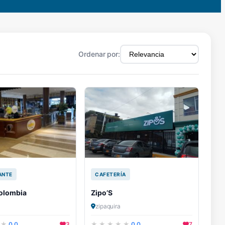
Ordenar por:
ANTE
CAFETERÍA
olombia
Zipo’S
zipaquira
0.0
3
0.0
7