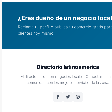
¿Eres dueño de un negocio loca
Reclama tu perfil o publica tu comercio gratis pa
clientes hoy mismo.
Directorio latinoamerica
El directorio líder en negocios locales. Conectamos a 
comunidad con los mejores servicios de la zona.