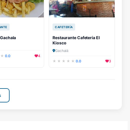
ANTE
CAFETERÍA
 Gachala
Restaurante Cafetería El
Kiosco
Gachalá
0.0
4
0.0
3
s