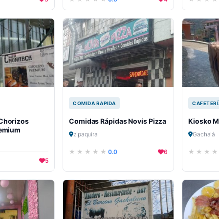
COMIDA RAPIDA
CAFETERÍ
Chorizos
Comidas Rápidas Novis Pizza
Kiosko M
remium
zipaquira
Gachalá
0.0
6
5