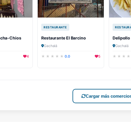
RESTAURANTE
RESTAUR
acha-Chios
Restaurante El Barcino
Delipollo
Gachalá
Gachalá
4
0.0
5
Cargar más comercio