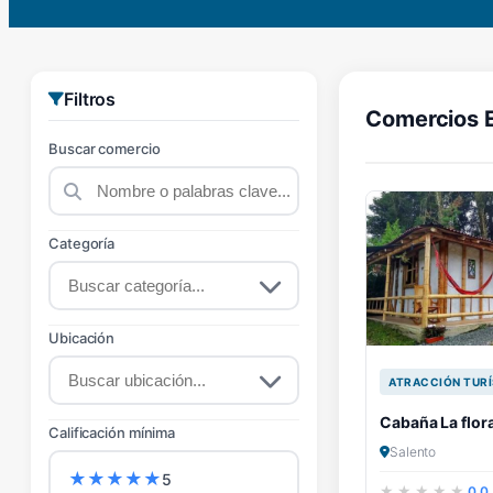
Filtros
Comercios 
Buscar comercio
Categoría
Ubicación
ATRACCIÓN TURÍ
Cabaña La flor
Calificación mínima
Salento
★
★
★
★
★
5
0.0