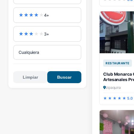
★
★
★
★
★
4+
★
★
★
★
★
3+
Cualquiera
RESTAURANTE
Club Monarca 
Limpiar
Buscar
Artesanales P
zipaquira
5.0