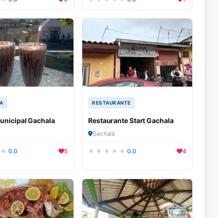
A
RESTAURANTE
unicipal Gachala
Restaurante Start Gachala
Gachalá
0.0
5
0.0
4