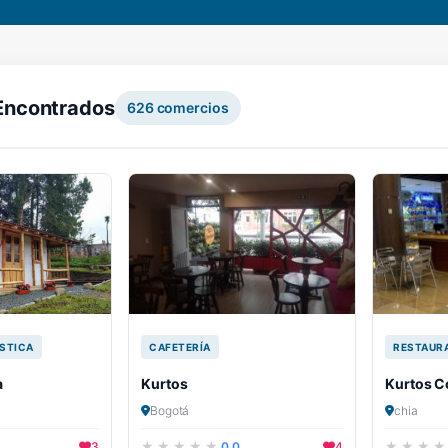
Encontrados
626
comercios
STICA
CAFETERÍA
RESTAUR
a
Kurtos
Kurtos C
Bogotá
chia
3
0.0
4