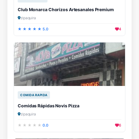
Club Monarca Chorizos Artesanales Premium
zipaquira
5.0
4
COMIDA RAPIDA
Comidas Rápidas Novis Pizza
zipaquira
0.0
6