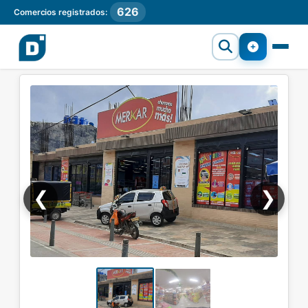
626
Comercios registrados:
❮
❯