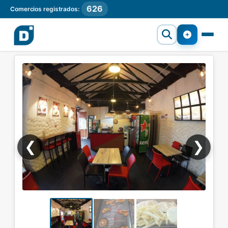
626
Comercios registrados:
❮
❯