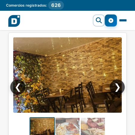
626
Comercios registrados:
❮
❯