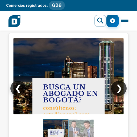
626
Comercios registrados:
❮
❯