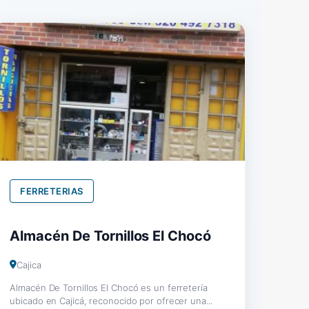
FERRETERIAS
Almacén De Tornillos El Chocó
Cajica
Almacén De Tornillos El Chocó es un ferretería
ubicado en Cajicá, reconocido por ofrecer una...