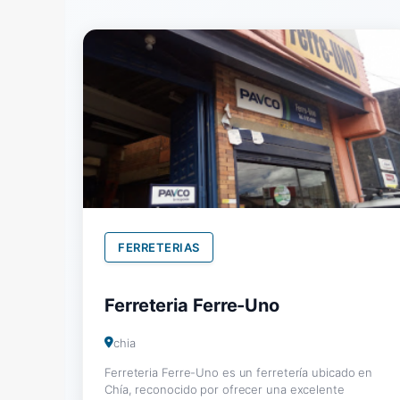
FERRETERIAS
Ferreteria Ferre-Uno
chia
Ferreteria Ferre-Uno es un ferretería ubicado en
Chía, reconocido por ofrecer una excelente