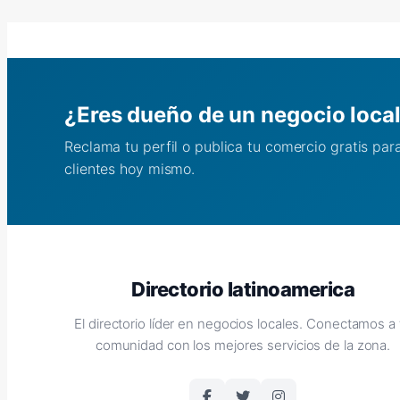
¿Eres dueño de un negocio loca
Reclama tu perfil o publica tu comercio gratis pa
clientes hoy mismo.
Directorio latinoamerica
El directorio líder en negocios locales. Conectamos a 
comunidad con los mejores servicios de la zona.