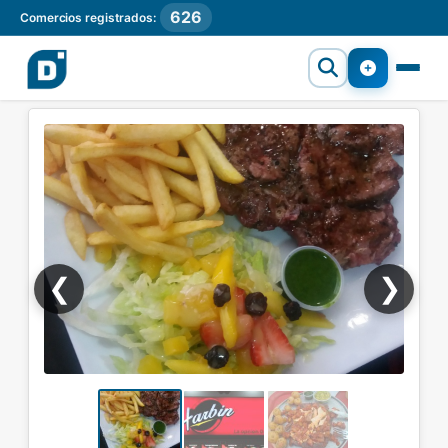
626
Comercios registrados:
❮
❯