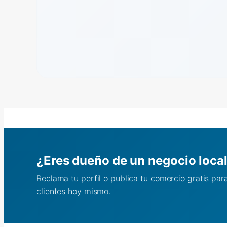
¿Eres dueño de un negocio loca
Reclama tu perfil o publica tu comercio gratis pa
clientes hoy mismo.