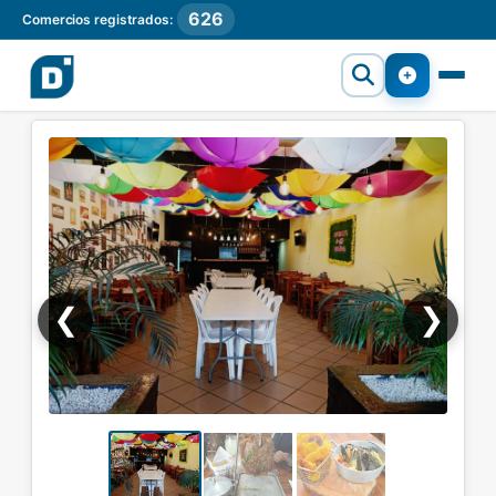
626
Comercios registrados:
❮
❯