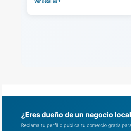
Ver detalles
¿Eres dueño de un negocio loca
Reclama tu perfil o publica tu comercio gratis pa