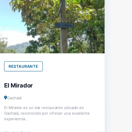
RESTAURANTE
El Mirador
Gachalá
El Mirador es un bar restaurante ubicado en
Gachalá, reconocido por ofrecer una excelente
experiencia...