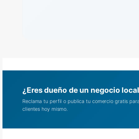
¿Eres dueño de un negocio loca
Reclama tu perfil o publica tu comercio gratis pa
clientes hoy mismo.