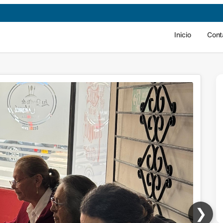
Inicio
Cont
❯