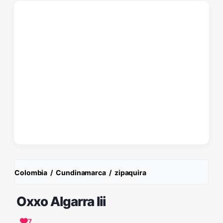
Colombia
/
Cundinamarca
/
zipaquira
Oxxo Algarra Iii
7