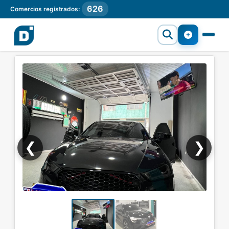
626
Comercios registrados:
❮
❯