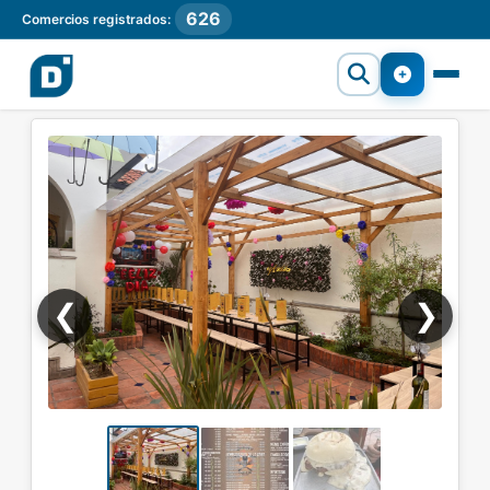
626
Comercios registrados:
❮
❯