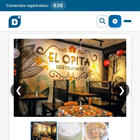
626
Comercios registrados:
❮
❯