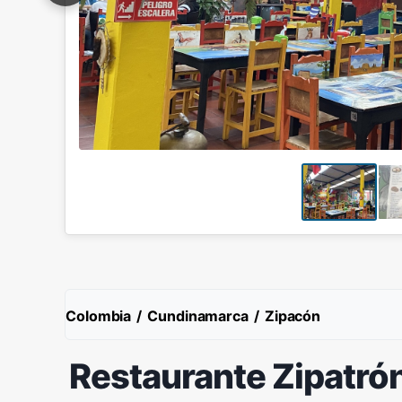
Colombia
/
Cundinamarca
/
Zipacón
Restaurante Zipatró