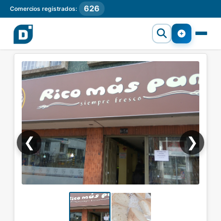
626
Comercios registrados:
❮
❯