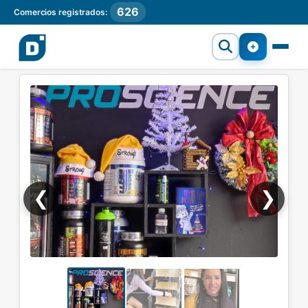
626
Comercios registrados:
❮
❯