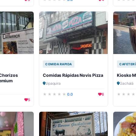
COMIDA RAPIDA
CAFETERÍ
Chorizos
Comidas Rápidas Novis Pizza
Kiosko M
remium
zipaquira
Gachalá
0.0
6
5