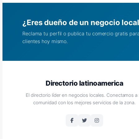
¿Eres dueño de un negocio loca
Reclama tu perfil o publica tu comercio gratis pa
clientes hoy mismo.
Directorio latinoamerica
El directorio líder en negocios locales. Conectamos a 
comunidad con los mejores servicios de la zona.