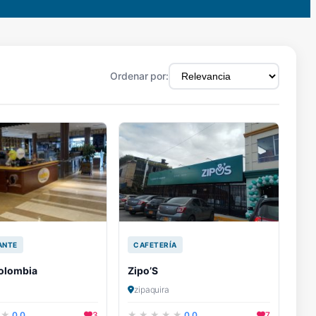
Ordenar por:
ANTE
CAFETERÍA
olombia
Zipo’S
zipaquira
0.0
3
0.0
7