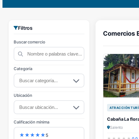
Filtros
Comercios 
Buscar comercio
Categoría
Ubicación
ATRACCIÓN TURÍ
Cabaña La flor
Calificación mínima
Salento
★
★
★
★
★
5
0.0