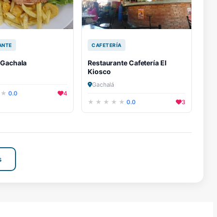
ANTE
CAFETERÍA
 Gachala
Restaurante Cafetería El
Kiosco
Gachalá
0.0
4
0.0
3
s