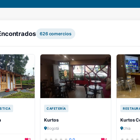
Encontrados
626
comercios
STICA
CAFETERÍA
RESTAUR
a
Kurtos
Kurtos C
Bogotá
chia
3
0.0
4