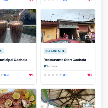
A
RESTAURANTE
unicipal Gachala
Restaurante Start Gachala
Gachalá
0.0
5
0.0
4