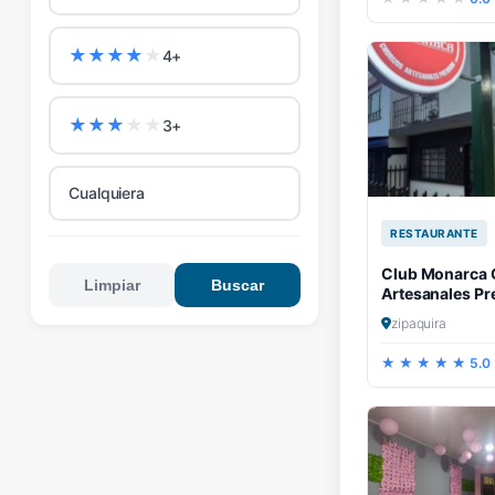
★
★
★
★
★
4+
★
★
★
★
★
3+
Cualquiera
RESTAURANTE
Club Monarca 
Limpiar
Buscar
Artesanales P
zipaquira
5.0