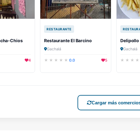
RESTAURANTE
RESTAUR
acha-Chios
Restaurante El Barcino
Delipollo
Gachalá
Gachalá
4
0.0
5
Cargar más comercio