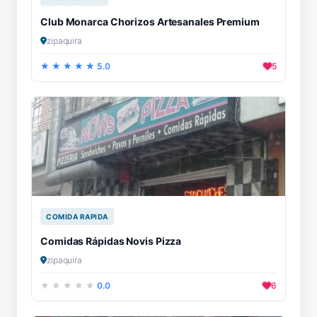
Club Monarca Chorizos Artesanales Premium
zipaquira
5.0
5
COMIDA RAPIDA
Comidas Rápidas Novis Pizza
zipaquira
0.0
6