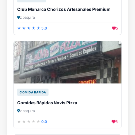
Club Monarca Chorizos Artesanales Premium
zipaquira
5.0
5
COMIDA RAPIDA
Comidas Rápidas Novis Pizza
zipaquira
0.0
6