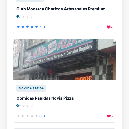
Club Monarca Chorizos Artesanales Premium
zipaquira
5.0
4
COMIDA RAPIDA
Comidas Rápidas Novis Pizza
zipaquira
0.0
5