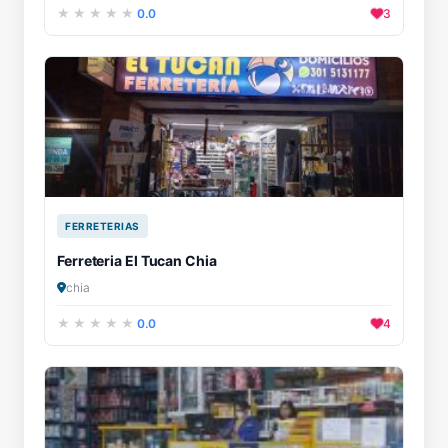
0.0
3
FERRETERIAS
Ferreteria El Tucan Chia
chia
0.0
4