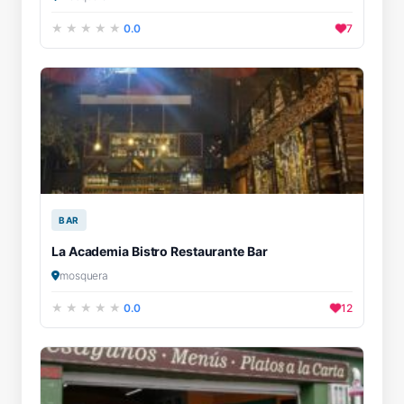
0.0
7
BAR
La Academia Bistro Restaurante Bar
mosquera
0.0
12