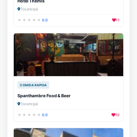
Hotel Themis
Tocancipá
0.0
11
COMIDA RAPIDA
Spanthambre Food & Beer
Tocancipá
0.0
10