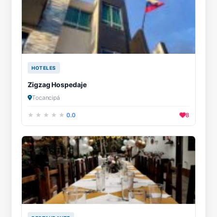
HOTELES
Zigzag Hospedaje
Tocancipá
0.0
8