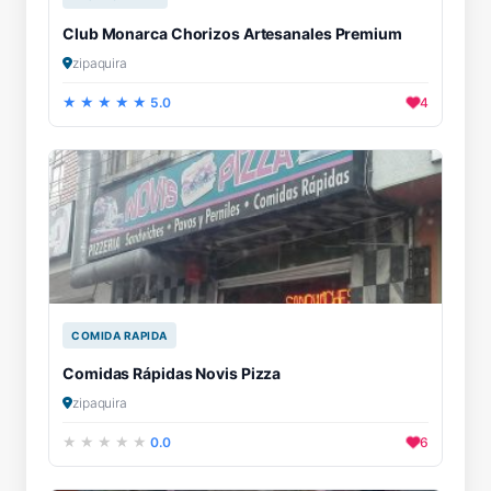
Club Monarca Chorizos Artesanales Premium
zipaquira
5.0
4
COMIDA RAPIDA
Comidas Rápidas Novis Pizza
zipaquira
0.0
6