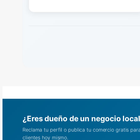
¿Eres dueño de un negocio loca
Reclama tu perfil o publica tu comercio gratis pa
clientes hoy mismo.