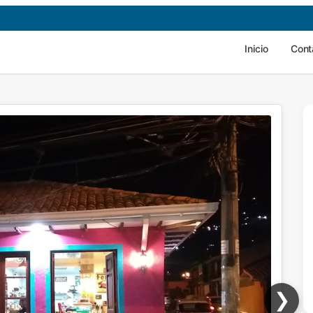
Inicio
Cont
❯