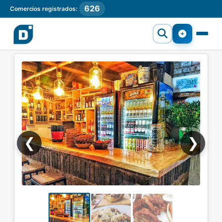
626
Comercios registrados:
❮
❯