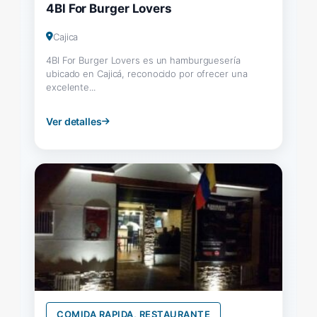
4Bl For Burger Lovers
Cajica
4Bl For Burger Lovers es un hamburguesería
ubicado en Cajicá, reconocido por ofrecer una
excelente...
Ver detalles
COMIDA RAPIDA, RESTAURANTE