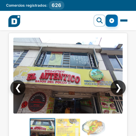
626
Comercios registrados:
❮
❯