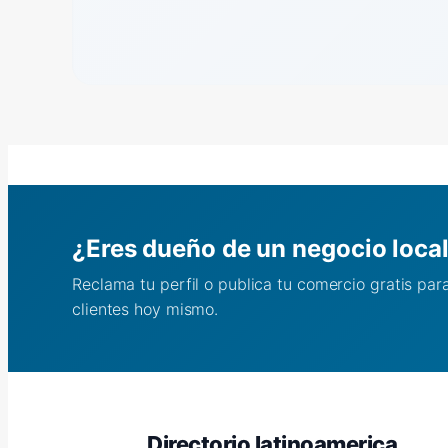
¿Eres dueño de un negocio loca
Reclama tu perfil o publica tu comercio gratis pa
clientes hoy mismo.
Directorio latinoamerica