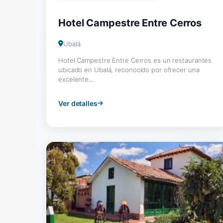
Hotel Campestre Entre Cerros
Ubalá
Hotel Campestre Entre Cerros es un restaurantes
ubicado en Ubalá, reconocido por ofrecer una
excelente...
Ver detalles