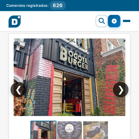
626
Comercios registrados:
❮
❯