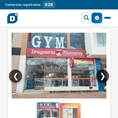
626
Comercios registrados:
❮
❯