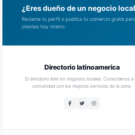
¿Eres dueño de un negocio loca
Reclama tu perfil o publica tu comercio gratis pa
clientes hoy mismo.
Directorio latinoamerica
El directorio líder en negocios locales. Conectamos a 
comunidad con los mejores servicios de la zona.