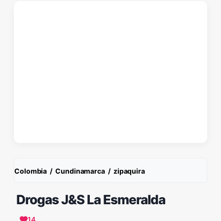
Colombia
/
Cundinamarca
/
zipaquira
Drogas J&S La Esmeralda
14