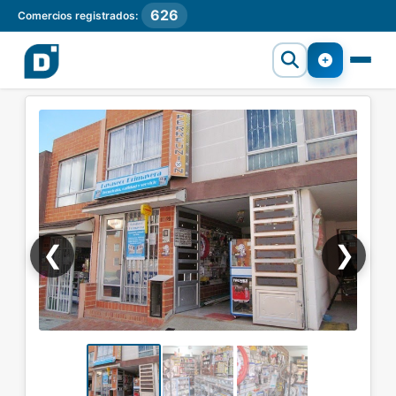
626
Comercios registrados:
❮
❯