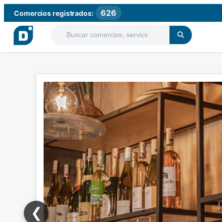
626
Comercios registrados:
❮