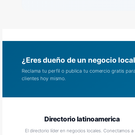
¿Eres dueño de un negocio loca
Reclama tu perfil o publica tu comercio gratis pa
clientes hoy mismo.
Directorio latinoamerica
El directorio líder en negocios locales. Conectamos a 