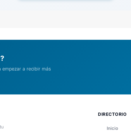
l?
ra empezar a recibir más
DIRECTORIO
tu
Inicio